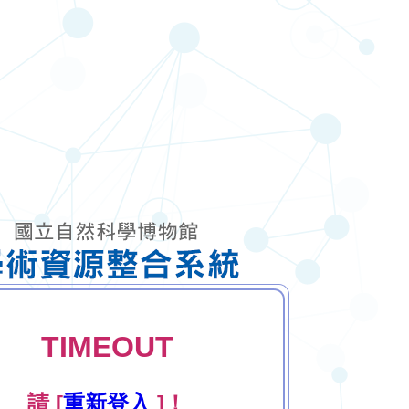
TIMEOUT
請 [
重新登入
]！