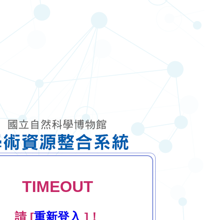
TIMEOUT
請 [
重新登入
]！