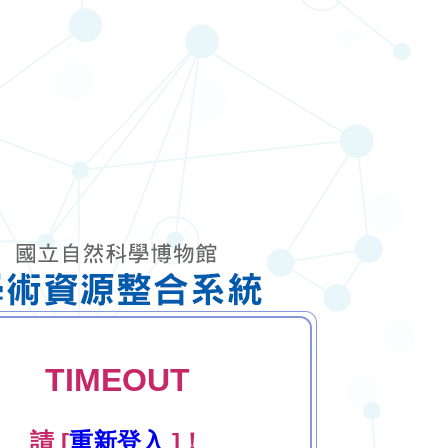
TIMEOUT
請 [
重新登入
]！