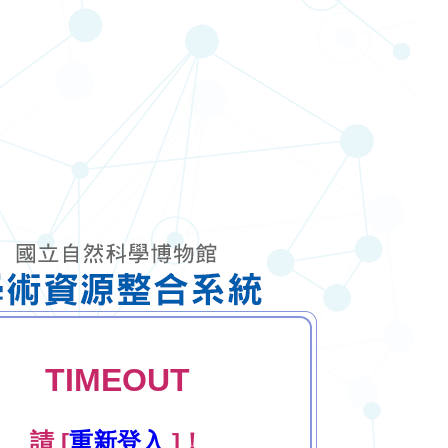
TIMEOUT
請 [
重新登入
]！