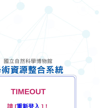
TIMEOUT
請 [
重新登入
]！