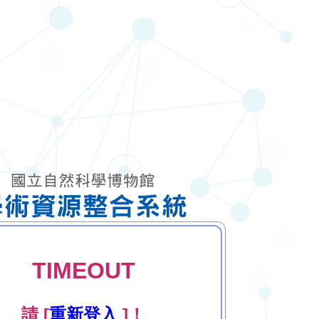
TIMEOUT
請 [
重新登入
]！