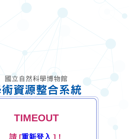
TIMEOUT
請 [
重新登入
]！