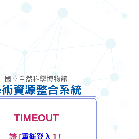
TIMEOUT
請 [
重新登入
]！