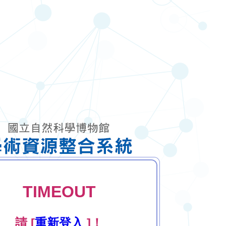
TIMEOUT
請 [
重新登入
]！