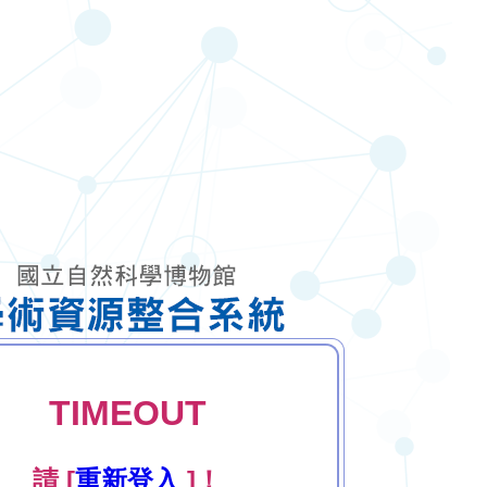
TIMEOUT
請 [
重新登入
]！