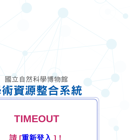
TIMEOUT
請 [
重新登入
]！