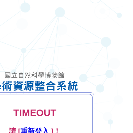
TIMEOUT
請 [
重新登入
]！