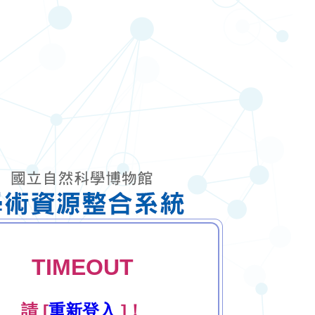
TIMEOUT
請 [
重新登入
]！