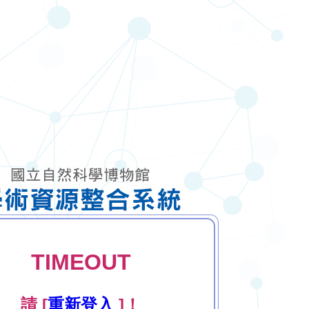
TIMEOUT
請 [
重新登入
]！