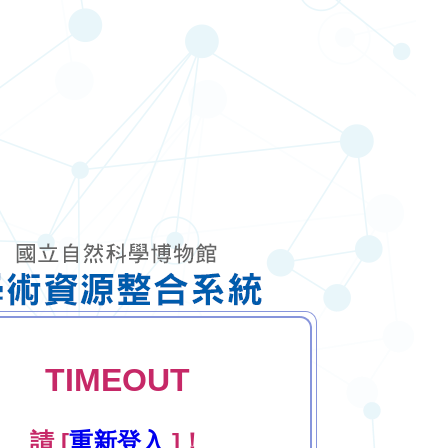
TIMEOUT
請 [
重新登入
]！