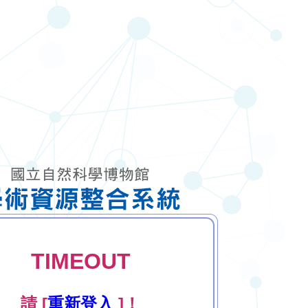
TIMEOUT
請 [
重新登入
]！