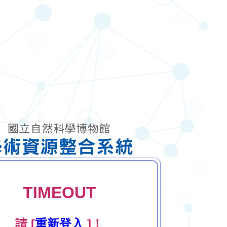
TIMEOUT
請 [
重新登入
]！