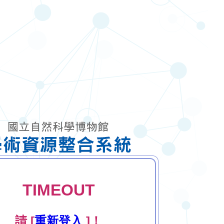
TIMEOUT
請 [
重新登入
]！