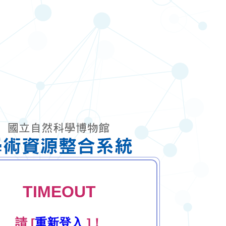
TIMEOUT
請 [
重新登入
]！