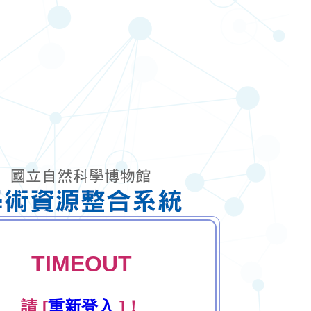
TIMEOUT
請 [
重新登入
]！