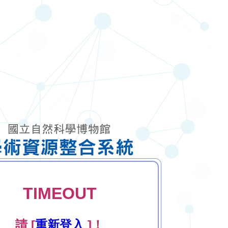
TIMEOUT
請 [
重新登入
]！