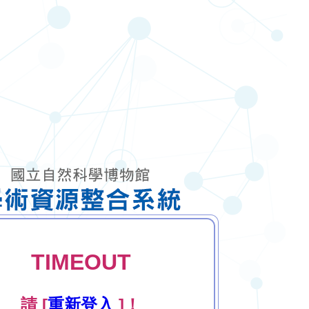
TIMEOUT
請 [
重新登入
]！