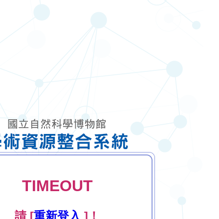
TIMEOUT
請 [
重新登入
]！