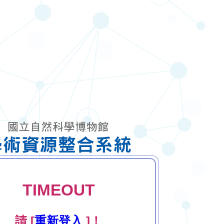
TIMEOUT
請 [
重新登入
]！