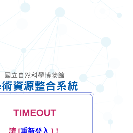
TIMEOUT
請 [
重新登入
]！