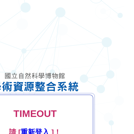
TIMEOUT
請 [
重新登入
]！