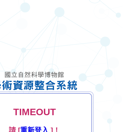
TIMEOUT
請 [
重新登入
]！