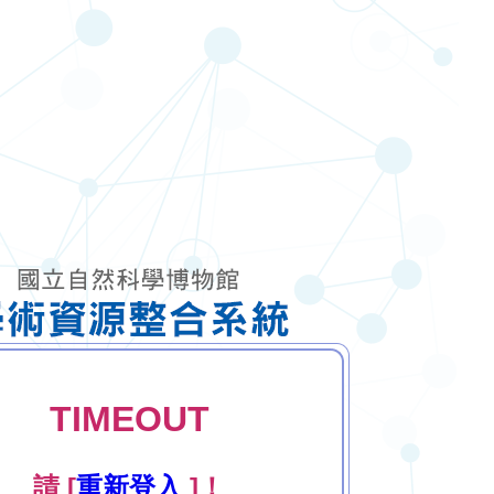
TIMEOUT
請 [
重新登入
]！