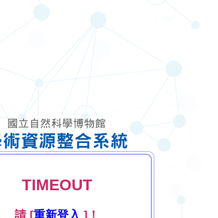
TIMEOUT
請 [
重新登入
]！