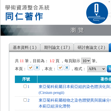
瀏覽
基本資料 ( 1 )
期刊論文 ( 17 )
研討會論文 ( 2 )
共
11
筆，目前為：
1/2
頁 ，每頁顯示
筆。
本頁：
，本次：
，格式：
序號
著作
1
東亞菊科薊屬日本薊亞組的染色體演化與
(Cirsium pengii)
2
東亞菊科薊屬植物之染色體變異與親緣分
本薊亞組演化潛勢