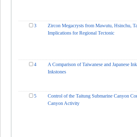
3
Zircon Megacrysts from Mawutu, Hsinchu, Ta
Implications for Regional Tectonic
4
A Comparison of Taiwanese and Japanese Ink
Inkstones
5
Control of the Taitung Submarine Canyon Conn
Canyon Activity