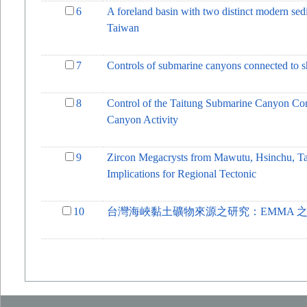
6
A foreland basin with two distinct modern se
Taiwan
7
Controls of submarine canyons connected to s
8
Control of the Taitung Submarine Canyon Conn
Canyon Activity
9
Zircon Megacrysts from Mawutu, Hsinchu, Ta
Implications for Regional Tectonic
10
台灣海峽黏土礦物來源之研究：EMMA 