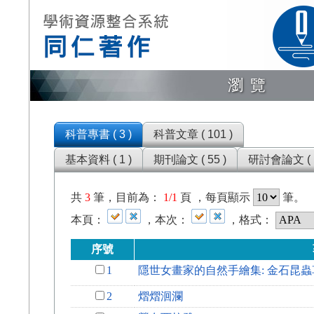
瀏覽
科普專書 ( 3 )
科普文章 ( 101 )
基本資料 ( 1 )
期刊論文 ( 55 )
研討會論文 ( 1
共
3
筆，目前為：
1/1
頁 ，每頁顯示
筆。
本頁：
，本次：
，格式：
序號
1
隱世女畫家的自然手繪集: 金石昆
2
熠熠洄瀾