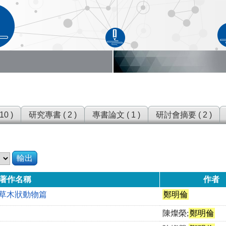
0 )
研究專書 ( 2 )
專書論文 ( 1 )
研討會摘要 ( 2 )
輸出
著作名稱
作者
蟲草木狀動物篇
鄭明倫
陳燦榮;
鄭明倫