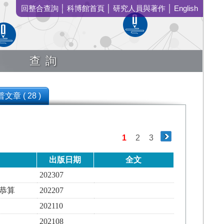
回整合查詢
│
科博館首頁
│
研究人員與著作
│
English
查詢
文章 ( 28 )
1
2
3
出版日期
全文
202307
何恭算
202207
202110
202108