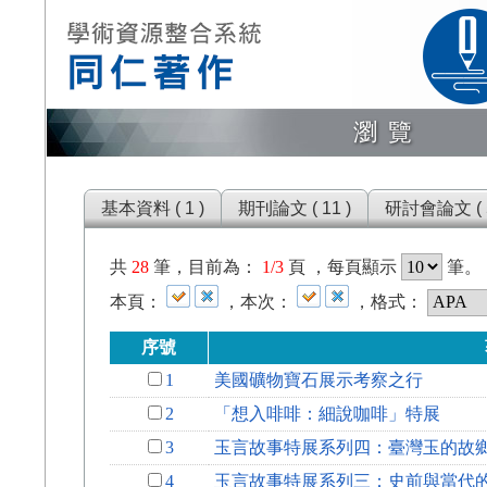
瀏覽
基本資料 ( 1 )
期刊論文 ( 11 )
研討會論文 ( 5
共
28
筆，目前為：
1/3
頁 ，每頁顯示
筆。
本頁：
，本次：
，格式：
序號
1
美國礦物寶石展示考察之行
2
「想入啡啡：細說咖啡」特展
3
玉言故事特展系列四：臺灣玉的故
4
玉言故事特展系列三：史前與當代