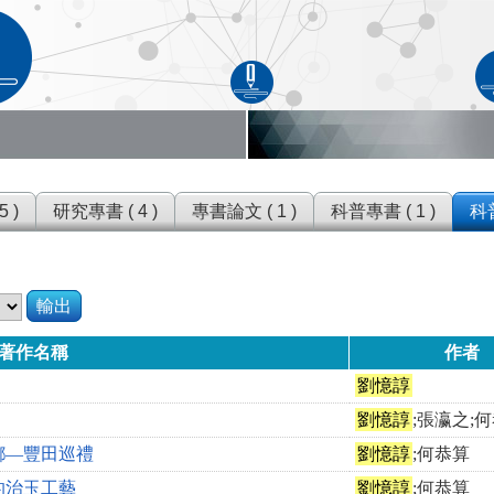
 )
研究專書 ( 4 )
專書論文 ( 1 )
科普專書 ( 1 )
科普
輸出
著作名稱
作者
劉憶諄
劉憶諄
;張瀛之;
鄉—豐田巡禮
劉憶諄
;何恭算
的治玉工藝
劉憶諄
;何恭算