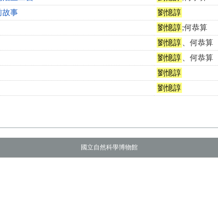
前故事
劉憶諄
劉憶諄
;何恭算
劉憶諄
、何恭算
劉憶諄
、何恭算
劉憶諄
劉憶諄
國立自然科學博物館