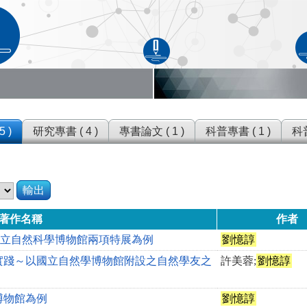
 )
研究專書 ( 4 )
專書論文 ( 1 )
科普專書 ( 1 )
科普
輸出
著作名稱
作者
國立自然科學博物館兩項特展為例
劉憶諄
實踐～以國立自然學博物館附設之自然學友之
許美蓉;
劉憶諄
博物館為例
劉憶諄