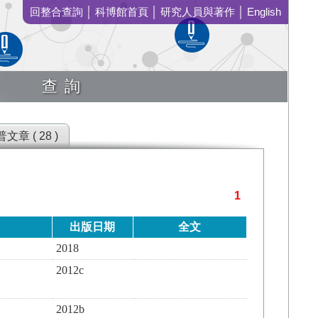
回整合查詢
│
科博館首頁
│
研究人員與著作
│
English
查詢
文章 ( 28 )
1
出版日期
全文
2018
2012c
2012b