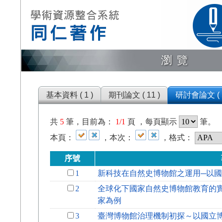
瀏覽
基本資料 ( 1 )
期刊論文 ( 11 )
研討會論文 ( 5
共
5
筆，目前為：
1/1
頁 ，每頁顯示
筆。
本頁：
，本次：
，格式：
序號
1
新科技在自然史博物館之運用─以
2
全球化下國家自然史博物館教育的
家為例
3
臺灣博物館治理機制初探～以國立