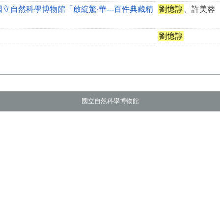
立自然科學博物館「啟綻驚‧華---百件典藏精
劉憶諄
、許美蓉
劉憶諄
國立自然科學博物館