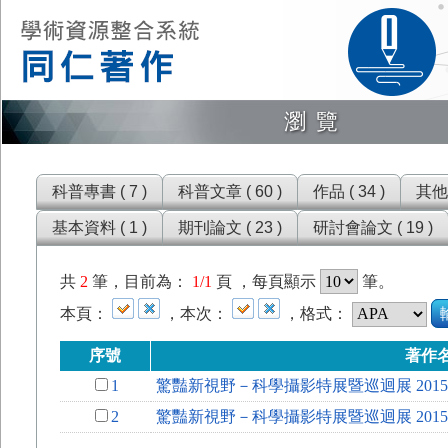
瀏覽
科普專書 ( 7 )
科普文章 ( 60 )
作品 ( 34 )
其他 (
基本資料 ( 1 )
期刊論文 ( 23 )
研討會論文 ( 19 )
共
2
筆，目前為：
1/1
頁 ，每頁顯示
筆。
本頁：
，本次：
，格式：
序號
著作
1
驚豔新視野－科學攝影特展暨巡迴展 2015
2
驚豔新視野－科學攝影特展暨巡迴展 2015~