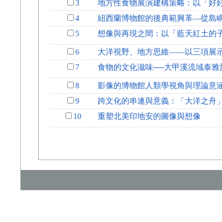
3
地方性食物展演建構策略：以「好
4
紐西蘭博物館的後典範興革—從島
5
想像與再現之間：以「藍天紅土的
6
大洋視野、地方思維——以三項展
7
食物的文化滋味──大甲溪流域泰雅
8
影像的博物館人類學視角與理論意
9
跨文化的串連與意義：「大洋之舟
10
重塑北美印地安的圖像與想像