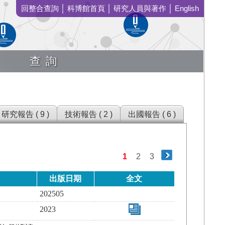
回整合查詢
│
科博館首頁
│
研究人員與著作
│
English
查詢
研究報告 ( 9 )
技術報告 ( 2 )
出國報告 ( 6 )
1
2
3
出版日期
全文
202505
2023