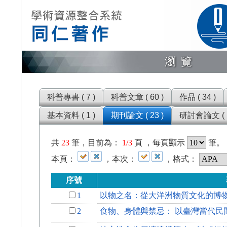
瀏覽
科普專書 ( 7 )
科普文章 ( 60 )
作品 ( 34 )
基本資料 ( 1 )
期刊論文 ( 23 )
研討會論文 ( 1
共
23
筆，目前為：
1/3
頁 ，每頁顯示
筆。
本頁：
，本次：
，格式：
序號
1
以物之名：從大洋洲物質文化的博
2
食物、身體與禁忌： 以臺灣當代民