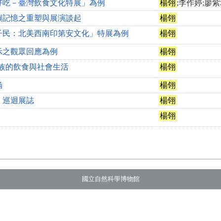
好吃－臺灣飲食文化特展」為例
楊翎
;李作婷;廖
嶼記憶之重塑與展演談起
楊翎
子民：北美西南印第安文化」特展為例
楊翎
示之觀眾回應為例
楊翎
族的飲食與社會生活
楊翎
涵
楊翎
」巡迴展誌
楊翎
楊翎
國立自然科學博物館