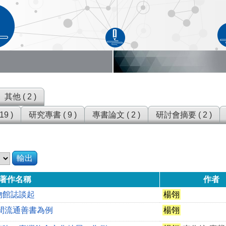
其他 ( 2 )
9 )
研究專書 ( 9 )
專書論文 ( 2 )
研討會摘要 ( 2 )
輸出
著作名稱
作者
物館誌談起
楊翎
間流通善書為例
楊翎