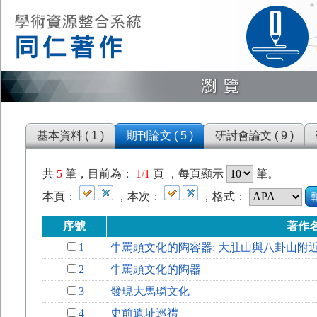
瀏覽
基本資料 ( 1 )
期刊論文 ( 5 )
研討會論文 ( 9 )
共
5
筆，目前為：
1/1
頁 ，每頁顯示
筆。
本頁：
，本次：
，格式：
序號
著作
1
牛罵頭文化的陶容器: 大肚山與八卦山附
2
牛罵頭文化的陶器
3
發現大馬璘文化
4
史前遺址巡禮