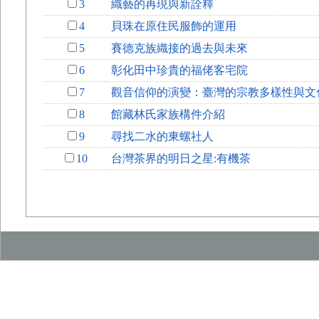
3
織藝的再現與新詮釋
4
貝珠在原住民服飾的運用
5
賽德克族織接的過去與未來
6
彰化田中珍貴的福佬客宅院
7
觀音信仰的演變：臺灣的宗教多樣性與文
8
館藏林氏家族構件介紹
9
尋找二水的東螺社人
10
台灣茶界的明日之星:有機茶