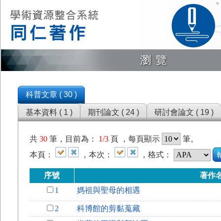
瀏覽
科普文章 ( 30 )
基本資料 ( 1 )
期刊論文 ( 24 )
研討會論文 ( 19 )
共
30
筆，目前為：
1/3
頁 ，每頁顯示
筆。
本頁：
，本次：
，格式：
序號
著作
1
媽祖與聖母的相遇
2
科博館的剪黏蒐藏