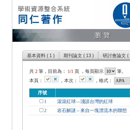
瀏覽
基本資料 ( 1 )
期刊論文 ( 13 )
研討會論文 ( 4
共
2
筆，目前為：
1/1
頁 ，每頁顯示
筆。
本頁：
，本次：
，格式：
序號
1
滾滾紅球―淺談台灣的紅球
2
岩石解謎 – 來自一塊漂流木的聯想