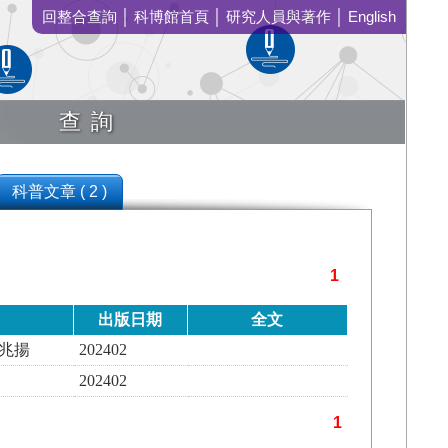
回整合查詢
│
科博館首頁
│
研究人員與著作
│
English
查詢
科普文章 ( 2 )
1
出版日期
全文
郭兆揚
202402
202402
1