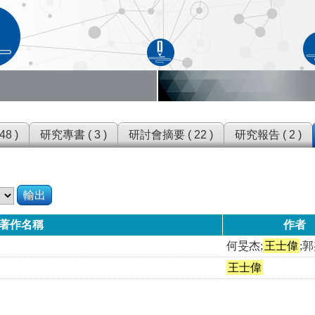
8 )
研究專書 ( 3 )
研討會摘要 ( 22 )
研究報告 ( 2 )
輸出
著作名稱
作者
何旻杰;
王士偉
;
王士偉