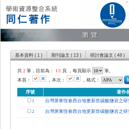
瀏覽
基本資料 ( 1 )
期刊論文 ( 13 )
研討會論文 ( 48 )
共
2
筆，目前為：
1/1
頁 ，每頁顯示
筆。
本頁：
，本次：
，格式：
序號
著作
1
台灣屏東恆春西台地更新世碳酸鹽岩之研
2
台灣屏東恆春西台地更新世碳酸鹽岩之研