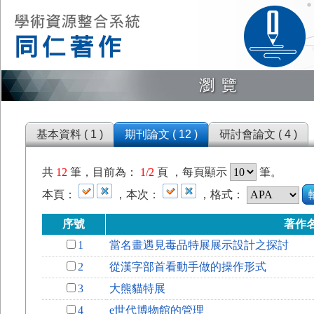
瀏覽
基本資料 ( 1 )
期刊論文 ( 12 )
研討會論文 ( 4 )
共
12
筆，目前為：
1/2
頁 ，每頁顯示
筆。
本頁：
，本次：
，格式：
序號
著作
1
當名畫遇見毒品特展展示設計之探討
2
從漢字部首看動手做的操作形式
3
大熊貓特展
4
e世代博物館的管理